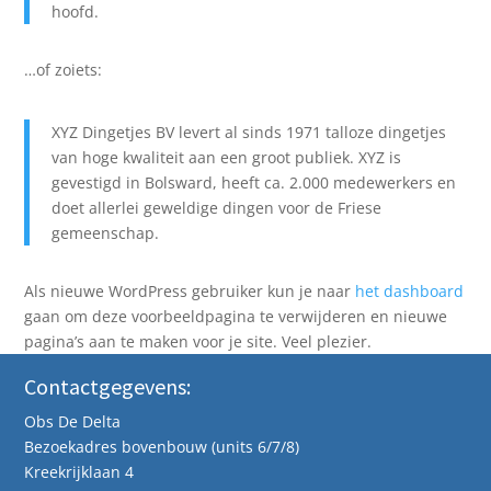
hoofd.
…of zoiets:
XYZ Dingetjes BV levert al sinds 1971 talloze dingetjes
van hoge kwaliteit aan een groot publiek. XYZ is
gevestigd in Bolsward, heeft ca. 2.000 medewerkers en
doet allerlei geweldige dingen voor de Friese
gemeenschap.
Als nieuwe WordPress gebruiker kun je naar
het dashboard
gaan om deze voorbeeldpagina te verwijderen en nieuwe
pagina’s aan te maken voor je site. Veel plezier.
Contactgegevens:
Obs De Delta
Bezoekadres bovenbouw (units 6/7/8)
Kreekrijklaan 4