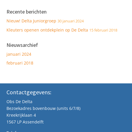
Recente berichten
Nieuw! Delta Juniorgroep
30 januari 2024
Kleuters openen ontdekplein op De Delta
15 februari 2018
Nieuwsarchief
januari 2024
februari 2018
Contactgegevens:
Obs De Delta
Bezoekadres bovenbouw (units 6/7/8)
Kreekrijklaan 4
1567 LP Assendelft