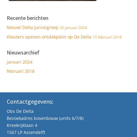
Recente berichten
Nieuw! Delta Juniorgroep
30 januari 2024
Kleuters openen ontdekplein op De Delta
15 februari 2018
Nieuwsarchief
januari 2024
februari 2018
Contactgegevens:
Obs De Delta
Bezoekadres bovenbouw (units 6/7/8)
Kreekrijklaan 4
1567 LP Assendelft