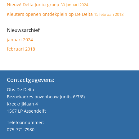
Nieuw! Delta Juniorgroep
30 januari 2024
Kleuters openen ontdekplein op De Delta
15 februari 2018
Nieuwsarchief
januari 2024
februari 2018
Contactgegevens:
Obs De Delta
Bezoekadres bovenbouw (units 6/7/8)
Kreekrijklaan 4
1567 LP Assendelft
Telefoonnummer:
075-771 7980